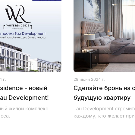
4 г.
28 июня 2024 г.
sidence - новый
Сделайте бронь на 
Tau Development!
будущую квартиру
ый жилой комплекс
Tau Development стремит
сса.
каждому, кто желает при
квартиру в нашем жилом
комплексе Abay 130.