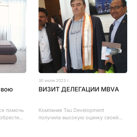
30 июля 2023 г.
свою
ВИЗИТ ДЕЛЕГАЦИИ МВVА
ся помочь
Компания Tau Development
обрести
получила высокую оценку своей
деятельности и качеству
строящихся объектов со стороны