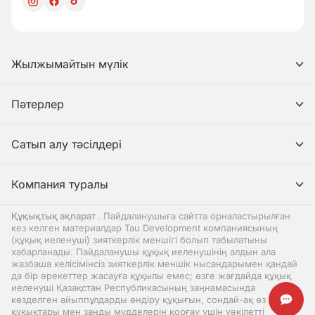
Жылжымайтын мүлік
Пәтерлер
Сатып алу тәсілдері
Компания туралы
Құқықтық ақпарат
. Пайдаланушыға сайтта орналастырылған
кез келген материалдар Tau Development компаниясының
(құқық иеленуші) зияткерлік меншігі болып табылатыны
хабарланады. Пайдаланушы құқық иеленушінің алдын ала
жазбаша келісімінсіз зияткерлік меншік нысандарымен қандай
да бір әрекеттер жасауға құқылы емес; өзге жағдайда құқық
иеленуші Қазақстан Республикасының заңнамасында
көзделген айыппұлдарды өндіру құқығын, сондай-ақ өз
құқықтары мен заңды мүдделерін қорғау үшін уәкілетті