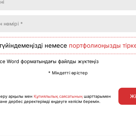
ні
 нөмірі *
түйіндемеңізді немесе
портфолиоңызды тірке
се Word форматындағы файлды жүктеңіз
* Міндетті өрістер
Жі
іберу арқылы мен
Құпиялылық саясатының
шарттарымен
әне дербес деректерімді өңдеуге келісім беремін.