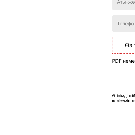
Аты-жө
Телефон
Өз 
PDF неме
Өтінімді ж
келісемін ж