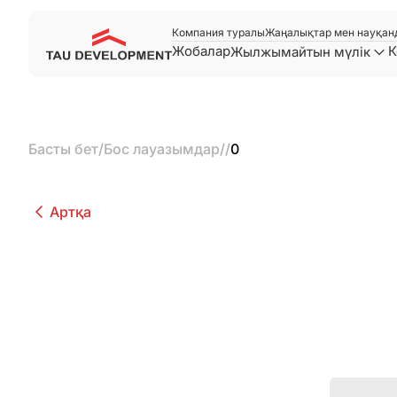
Компания туралы
Жаңалықтар мен науқан
Жобалар
К
Жылжымайтын мүлік
Басты бет
/
Бос лауазымдар
/
/
0
Артқа