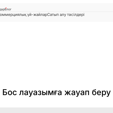
дар
Блог
оммерциялық үй-жайлар
Сатып алу тәсілдері
Бос лауазымға жауап беру