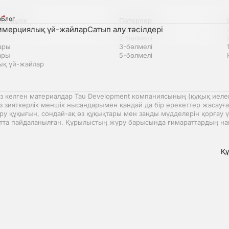
р
Блог
н мүлік
Пәтерлер
ммерциялық үй-жайлар
Сатып алу тәсілдері
1-бөлмелі
2-бөлмелі
ары
3-бөлмелі
ары
5-бөлмелі
қ үй-жайлар
з келген материалдар Tau Development компаниясының (құқық иелен
з зияткерлік меншік нысандарымен қандай да бір әрекеттер жасауға
 құқығын, сондай-ақ өз құқықтары мен заңды мүдделерін қорғау үші
тта пайдаланылған. Құрылыстың жүру барысында ғимараттардың на
Құ