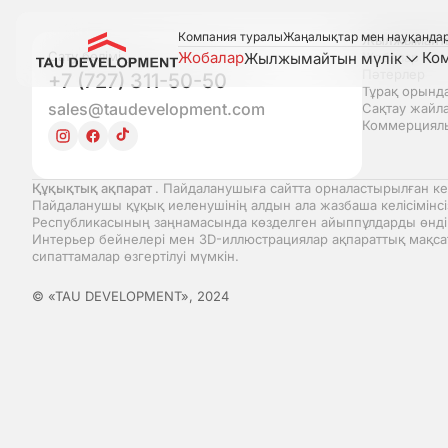
Компания туралы
Жаңалықтар мен науқанда
Жылжымайты
Сату бөлімі
Жобалар
Ко
Жылжымайтын мүлік
Жобалар
Пәтерлер
+7 (727) 311-50-50
Тұрақ орынд
sales@taudevelopment.com
Сақтау жайл
Коммерциялы
Құқықтық ақпарат
. Пайдаланушыға сайтта орналастырылған ке
Пайдаланушы құқық иеленушінің алдын ала жазбаша келісімінсі
Республикасының заңнамасында көзделген айыппұлдарды өндіру
Интерьер бейнелері мен 3D-иллюстрациялар ақпараттық мақса
сипаттамалар өзгертілуі мүмкін.
© «TAU DEVELOPMENT», 2024