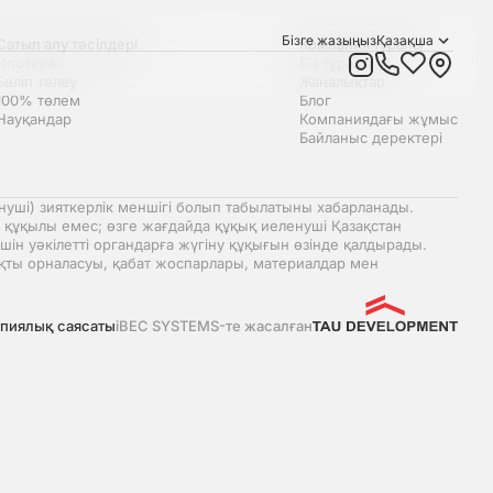
Бізге жазыңыз
Қазақша
Сатып алу тәсілдері
Компания туралы
Ипотека
Біз туралы
Бөліп төлеу
Жаңалықтар
Русский
100% төлем
Блог
Науқандар
Компаниядағы жұмыс
English
Байланыс деректері
уші) зияткерлік меншігі болып табылатыны хабарланады.
 құқылы емес; өзге жағдайда құқық иеленуші Қазақстан
н уәкілетті органдарға жүгіну құқығын өзінде қалдырады.
қты орналасуы, қабат жоспарлары, материалдар мен
пиялық саясаты
iBEC SYSTEMS-те жасалған