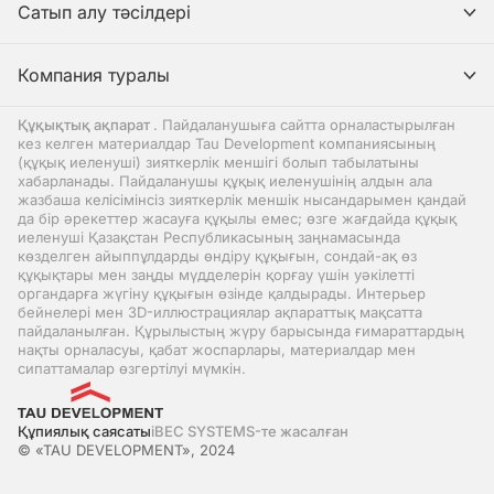
Сатып алу тәсілдері
Компания туралы
Құқықтық ақпарат
. Пайдаланушыға сайтта орналастырылған
кез келген материалдар Tau Development компаниясының
(құқық иеленуші) зияткерлік меншігі болып табылатыны
хабарланады. Пайдаланушы құқық иеленушінің алдын ала
жазбаша келісімінсіз зияткерлік меншік нысандарымен қандай
да бір әрекеттер жасауға құқылы емес; өзге жағдайда құқық
иеленуші Қазақстан Республикасының заңнамасында
көзделген айыппұлдарды өндіру құқығын, сондай-ақ өз
құқықтары мен заңды мүдделерін қорғау үшін уәкілетті
органдарға жүгіну құқығын өзінде қалдырады. Интерьер
бейнелері мен 3D-иллюстрациялар ақпараттық мақсатта
пайдаланылған. Құрылыстың жүру барысында ғимараттардың
нақты орналасуы, қабат жоспарлары, материалдар мен
сипаттамалар өзгертілуі мүмкін.
Құпиялық саясаты
iBEC SYSTEMS-те жасалған
© «TAU DEVELOPMENT», 2024