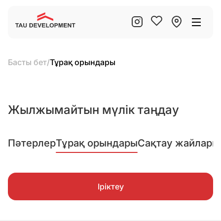
Басты бет
/
Тұрақ орындары
Жылжымайтын мүлік таңдау
Пәтерлер
Тұрақ орындары
Сақтау жайлары
Іріктеу