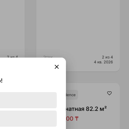
2 из 4
Этаж
2 из 4
4 кв. 2026
Срок сдачи
4 кв. 2026
!
White Residence
м²
2-x комнатная 82.2 м²
71,226,300 ₸