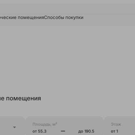
ческие помещения
Способы покупки
е помещения
Площадь, м²
Этаж
от
до
от