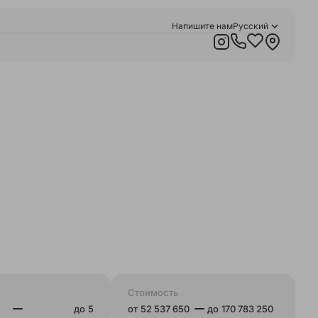
Напишите нам
Русский
Қазақша
English
Стоимость
до
от
до