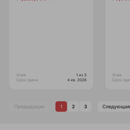
Этаж
1 из 3
Этаж
Срок сдачи
4 кв. 2026
Срок сда
Предыдущая
1
2
3
Следующая