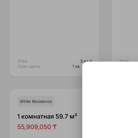
Этаж
3 из 4
Этаж
Срок сдачи
1 кв. 2026
Срок сда
White Residence
White R
1 комнатная 59.7 м²
1 ком
55,909,050 ₸
62,77