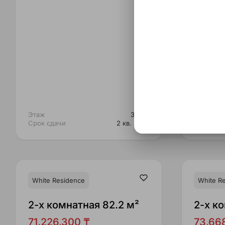
Этаж
3 из 3
Этаж
Срок сдачи
2 кв. 2026
Срок сда
White Residence
White R
2-x комнатная 82.2 м²
2-x ко
71,226,300 ₸
73,668