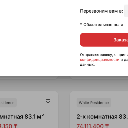
Перезвоним вам в:
* Обязательные поля
Заказ
Отправляя заявку, я при
конфиденциальности
и да
данных.
3 из 3
Этаж
чи
4 кв. 2026
Срок сдачи
esidence
White Residence
мнатная 83.1 м²
2-x комнатная 83.
,150 ₸
74,111,400 ₸