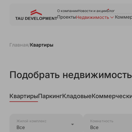
О компании
Новости и акции
Блог
Проекты
Коммер
Недвижимость
Главная
/
Квартиры
Подобрать недвижимость
Квартиры
Паркинг
Кладовые
Коммерчески
Жилой комплекс
Комнатность
Все
Все