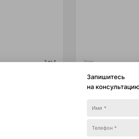
3 из 4
Этаж
чи
2 кв. 2026
Срок сдачи
Запишитесь
на консультацию
esidence
White Residence
Имя *
натная 63 м²
1 комнатная 64.2 
9,500 ₸
63,975,300 ₸
Телефон *