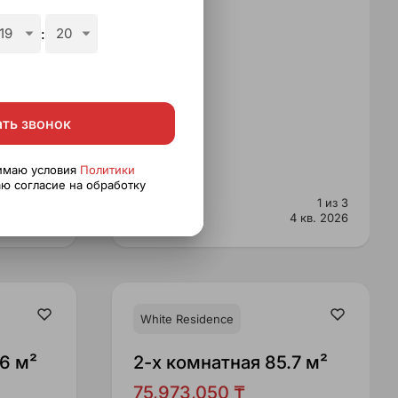
19
:
20
ать звонок
нимаю условия
Политики
ю согласие на обработку
2 из 3
Этаж
1 из 3
4 кв. 2026
Срок сдачи
4 кв. 2026
White Residence
6 м²
2-x комнатная 85.7 м²
75,973,050 ₸