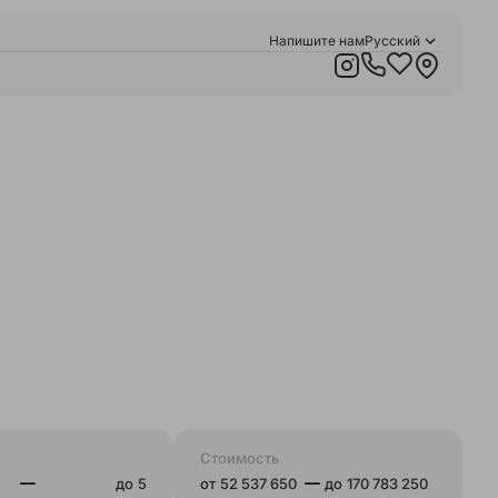
Напишите нам
Русский
Қазақша
English
Стоимость
до
от
до