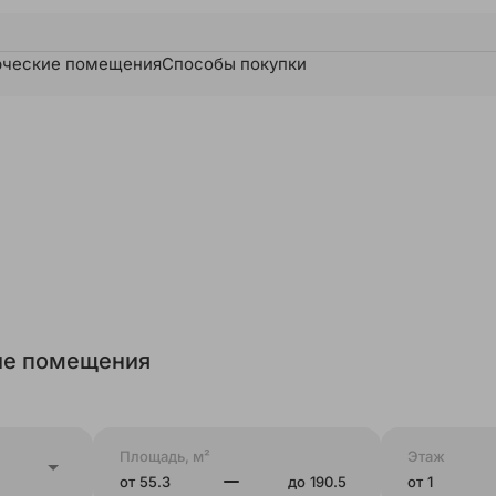
ческие помещения
Способы покупки
е помещения
Площадь, м²
Этаж
от
до
от