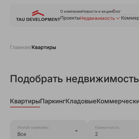
О компании
Новости и акции
Блог
Проекты
Коммер
Недвижимость
Главная
/
Квартиры
Подобрать недвижимость
Квартиры
Паркинг
Кладовые
Коммерчески
Жилой комплекс
Комнатность
Все
2