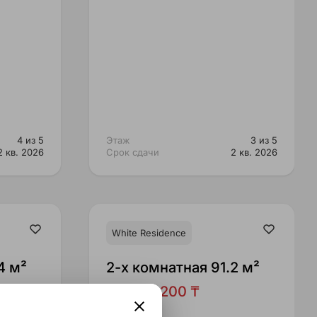
4 из 5
Этаж
3 из 5
2 кв. 2026
Срок сдачи
2 кв. 2026
White Residence
4 м²
2-x комнатная 91.2 м²
80,803,200 ₸