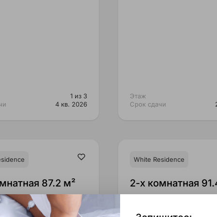
1 из 3
Этаж
чи
4 кв. 2026
Срок сдачи
esidence
White Residence
омнатная 87.2 м²
2-x комнатная 91.
2,800 ₸
79,198,100 ₸