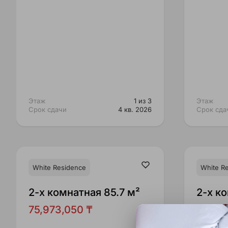
Этаж
1 из 3
Этаж
Срок сдачи
4 кв. 2026
Срок сда
White Residence
White R
2-x комнатная 85.7 м²
2-x к
75,973,050 ₸
77,30