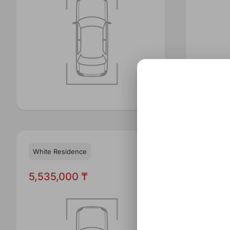
White Residence
White R
5,535,000 ₸
5,535