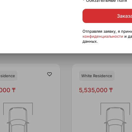
* Обязательные поля
Заказ
Отправляя заявку, я при
конфиденциальности
и да
данных.
esidence
White Residence
,000 ₸
5,535,000 ₸