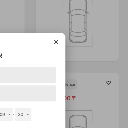
!
White Residence
5,535,000 ₸
09
:
30