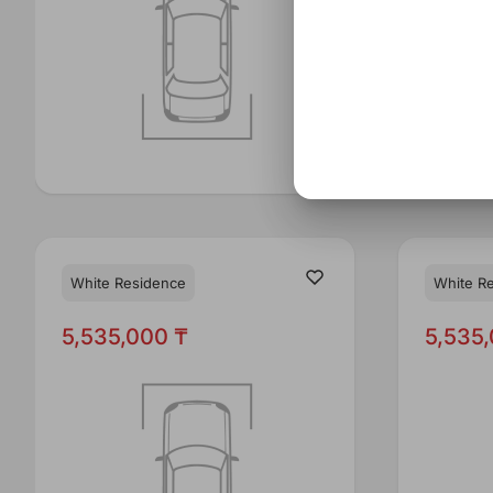
White Residence
White R
5,535,000 ₸
5,535