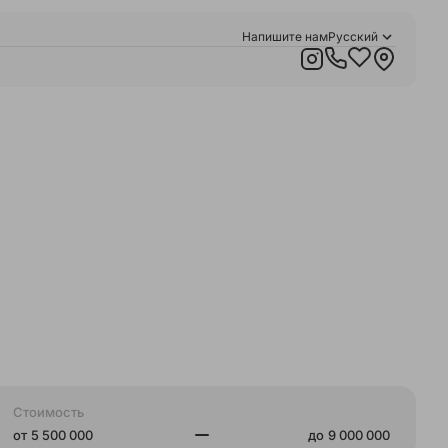
Напишите нам
Русский
Қазақша
English
Стоимость
от
до