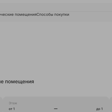
ческие помещения
Способы покупки
е помещения
Этаж
от
до