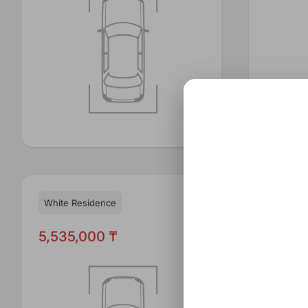
White Residence
White R
5,535,000 ₸
5,535