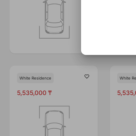
White Residence
White R
5,535,000 ₸
5,535