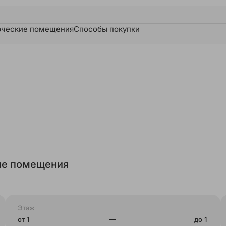
ческие помещения
Способы покупки
е помещения
Этаж
от
до