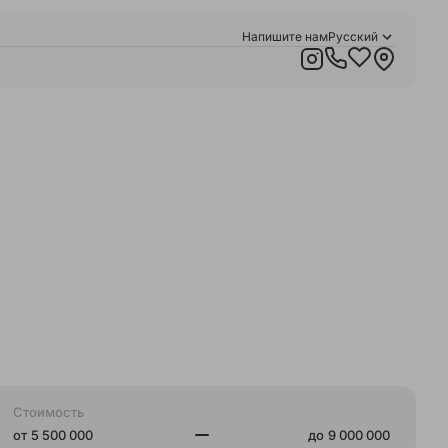
Напишите нам
Русский
Қазақша
English
Стоимость
от
до