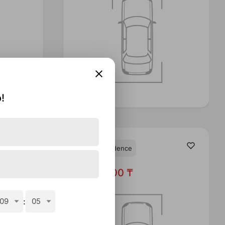
!
White Residence
5,535,000 ₸
09
:
05