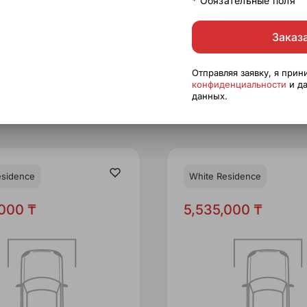
* Обязательные поля
Заказ
Отправляя заявку, я при
конфиденциальности
и да
данных.
esidence
White Residence
,000 ₸
5,535,000 ₸