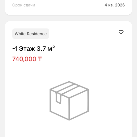
Срок сдачи
4 кв. 2026
* Обязательные поля
Заказать звонок
White Residence
Отправляя заявку, я принимаю условия
Политики
конфиденциальности
и даю согласие на обработку
-1 Этаж 3.7 м²
данных.
740,000 ₸