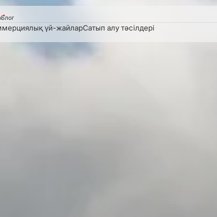
р
Блог
ммерциялық үй-жайлар
Сатып алу тәсілдері