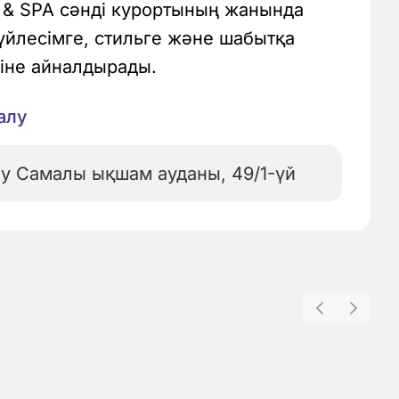
rt & SPA сәнді курортының жанында
 үйлесімге, стильге және шабытқа
ніне айналдырады.
алу
Тау Самалы ықшам ауданы, 49/1-үй