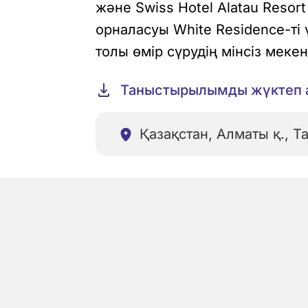
және Swiss Hotel Alatau Reso
орналасуы White Residence-ті
толы өмір сүрудің мінсіз меке
Таныстырылымды жүктеп 
Қазақстан, Алматы қ., 