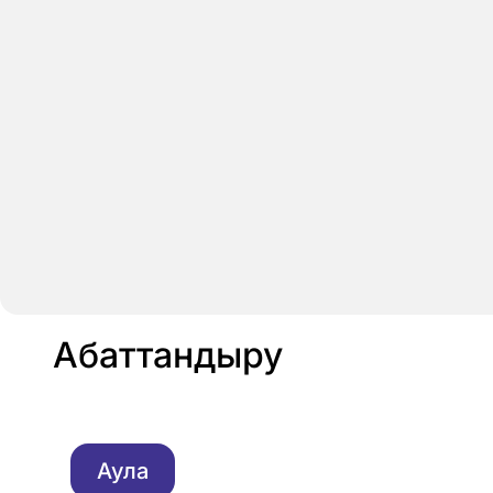
Абаттандыру
Аула