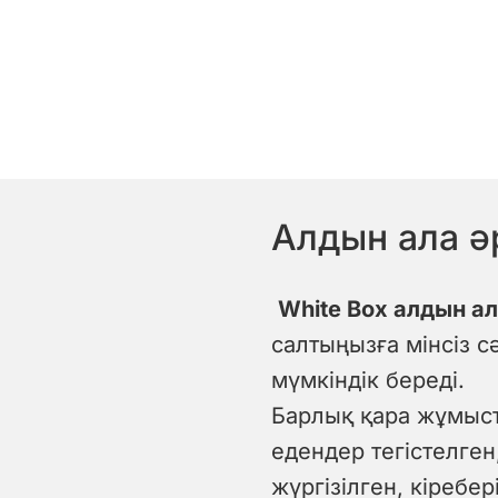
Алдын ала ә
White Box алдын а
салтыңызға мінсіз с
мүмкіндік береді.
Барлық қара жұмыст
едендер тегістелген
жүргізілген, кіребе