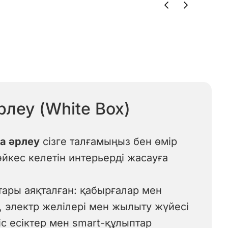
рлеу (White Box)
ла әрлеу
сізге талғамыңыз бен өмір
әйкес келетін интерьерді жасауға
ары аяқталған: қабырғалар мен
, электр желілері мен жылыту жүйесі
ріс есіктер мен smart-құлыптар