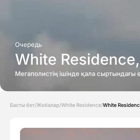
Очередь
White Residence,
Мегаполистің ішінде қала сыртындағы ө
Басты бет
/
Жобалар
/
White Residence
/
White Residenc