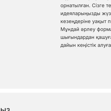
орнатылған. Сізге те
идеяларыңызды жүз
кезеңдеріне уақыт 
Мұндай әрлеу форм
шығындардан қашуға 
дайын кеңістік алуға
ңыз