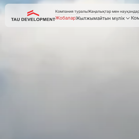
Компания туралы
Жаңалықтар мен науқанда
Жобалар
Ко
Жылжымайтын мүлік