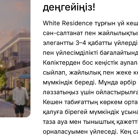
деңгейіңіз!
White Residence тұрғын үй ке
сән-салтанат пен жайлылықтың
элегантты 3–4 қабатты үйлерд
пен үйлесімділікті бағалайтын
Көліктерден бос кеңістік аула
сыйлап, жайлылық пен жеке ке
мүмкіндік береді. Мұнда әрбір
ләззатыңыз үшін ойластырылғ
Кешен табиғаттың көркем орта
қалуға бірегей мүмкіндік ұсын
таза ауа мен тыныштық қажет
орналасуымен үйлеседі. Кең с