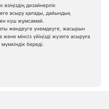
к өзіңіздің дизайнерлік
еге асыру қалады, дайындық
пен күш жұмсамай.
аты жөндеуге үнемдеуге, жасырын
және мінсіз үйіңізді жүзеге асыруға
 мүмкіндік береді.