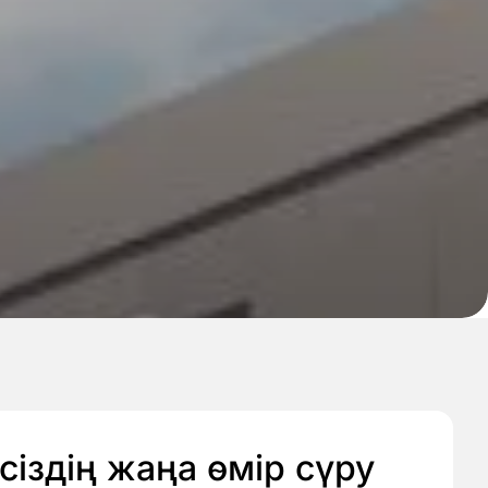
сіздің жаңа өмір сүру