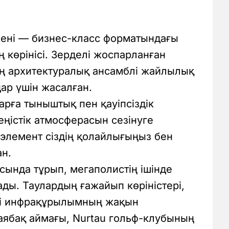
шені — бизнес-класс форматындағы
 көрінісі. Зерделі жоспарланған
ің архитектуралық ансамблі жайлылық
дар үшін жасалған.
ларға тыныштық пен қауіпсіздік
ңістік атмосферасын сезінуге
 элемент сіздің қолайлығыңыз бен
ан.
сында тұрып, мегаполистің ішінде
ады. Таулардың ғажайып көріністері,
ті инфрақұрылымның жақын
аябақ аймағы, Nurtau гольф-клубының