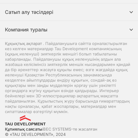
Сатып алу тәсілдері
Компания туралы
Құқықтық ақпарат
. Пайдаланушыға сайтта орналастырылған
кез келген материалдар Tau Development компаниясының
(құқық иеленуші) зияткерлік меншігі болып табылатыны
хабарланады. Пайдаланушы құқық иеленушінің алдын ала
жазбаша келісімінсіз зияткерлік меншік нысандарымен қандай
да бір әрекеттер жасауға құқылы емес; өзге жағдайда құқық
иеленуші Қазақстан Республикасының заңнамасында
көзделген айыппұлдарды өндіру құқығын, сондай-ақ өз
құқықтары мен заңды мүдделерін қорғау үшін уәкілетті
органдарға жүгіну құқығын өзінде қалдырады. Интерьер
бейнелері мен 3D-иллюстрациялар ақпараттық мақсатта
пайдаланылған. Құрылыстың жүру барысында ғимараттардың
нақты орналасуы, қабат жоспарлары, материалдар мен
сипаттамалар өзгертілуі мүмкін.
Құпиялық саясаты
iBEC SYSTEMS-те жасалған
© «TAU DEVELOPMENT», 2024