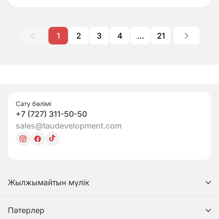
1
2
3
4
...
21
Сату бөлімі
+7 (727) 311-50-50
sales@taudevelopment.com
Жылжымайтын мүлік
Пәтерлер