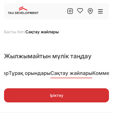
Басты бет
/
Сақтау жайлары
Жылжымайтын мүлік таңдау
лер
Тұрақ орындары
Сақтау жайлары
Коммер
Іріктеу