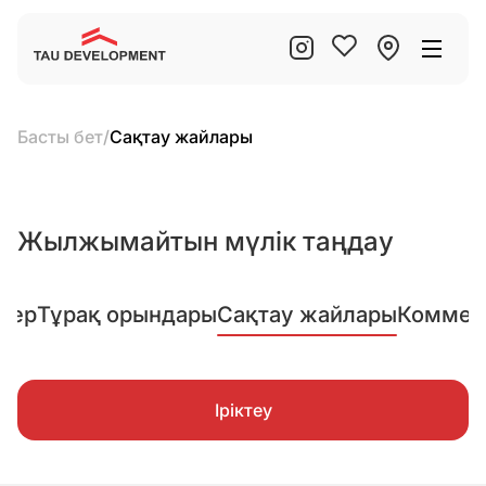
Басты бет
/
Сақтау жайлары
Жылжымайтын мүлік таңдау
лер
Тұрақ орындары
Сақтау жайлары
Коммер
Іріктеу