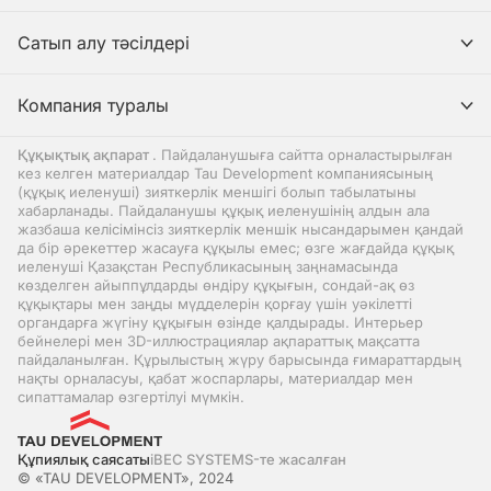
Сатып алу тәсілдері
Компания туралы
Құқықтық ақпарат
. Пайдаланушыға сайтта орналастырылған
кез келген материалдар Tau Development компаниясының
(құқық иеленуші) зияткерлік меншігі болып табылатыны
хабарланады. Пайдаланушы құқық иеленушінің алдын ала
жазбаша келісімінсіз зияткерлік меншік нысандарымен қандай
да бір әрекеттер жасауға құқылы емес; өзге жағдайда құқық
иеленуші Қазақстан Республикасының заңнамасында
көзделген айыппұлдарды өндіру құқығын, сондай-ақ өз
құқықтары мен заңды мүдделерін қорғау үшін уәкілетті
органдарға жүгіну құқығын өзінде қалдырады. Интерьер
бейнелері мен 3D-иллюстрациялар ақпараттық мақсатта
пайдаланылған. Құрылыстың жүру барысында ғимараттардың
нақты орналасуы, қабат жоспарлары, материалдар мен
сипаттамалар өзгертілуі мүмкін.
Құпиялық саясаты
iBEC SYSTEMS-те жасалған
© «TAU DEVELOPMENT», 2024