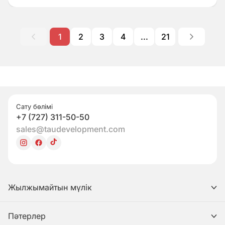
1
2
3
4
...
21
Сату бөлімі
+7 (727) 311-50-50
sales@taudevelopment.com
Жылжымайтын мүлік
Пәтерлер