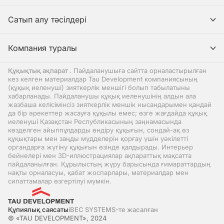
Сатып алу тәсілдері
Компания туралы
Құқықтық ақпарат
. Пайдаланушыға сайтта орналастырылған
кез келген материалдар Tau Development компаниясының
(құқық иеленуші) зияткерлік меншігі болып табылатыны
хабарланады. Пайдаланушы құқық иеленушінің алдын ала
жазбаша келісімінсіз зияткерлік меншік нысандарымен қандай
да бір әрекеттер жасауға құқылы емес; өзге жағдайда құқық
иеленуші Қазақстан Республикасының заңнамасында
көзделген айыппұлдарды өндіру құқығын, сондай-ақ өз
құқықтары мен заңды мүдделерін қорғау үшін уәкілетті
органдарға жүгіну құқығын өзінде қалдырады. Интерьер
бейнелері мен 3D-иллюстрациялар ақпараттық мақсатта
пайдаланылған. Құрылыстың жүру барысында ғимараттардың
нақты орналасуы, қабат жоспарлары, материалдар мен
сипаттамалар өзгертілуі мүмкін.
Құпиялық саясаты
iBEC SYSTEMS-те жасалған
© «TAU DEVELOPMENT», 2024