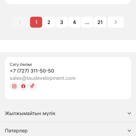
1
2
3
4
...
21
Сату бөлімі
+7 (727) 311-50-50
sales@taudevelopment.com
Жылжымайтын мүлік
Пәтерлер