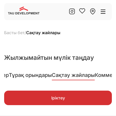
Басты бет
/
Сақтау жайлары
Жылжымайтын мүлік таңдау
лер
Тұрақ орындары
Сақтау жайлары
Коммер
Іріктеу