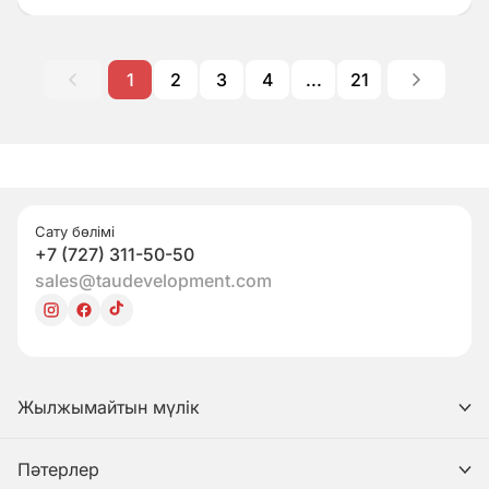
1
2
3
4
...
21
Сату бөлімі
+7 (727) 311-50-50
sales@taudevelopment.com
Жылжымайтын мүлік
Пәтерлер