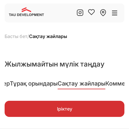
Басты бет
/
Сақтау жайлары
Жылжымайтын мүлік таңдау
лер
Тұрақ орындары
Сақтау жайлары
Коммер
Іріктеу