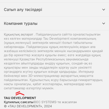
Сатып алу тәсілдері
Компания туралы
Құқықтық ақпарат
. Пайдаланушыға сайтта орналастырылған
кез келген материалдар Tau Development компаниясының
(құқық иеленуші) зияткерлік меншігі болып табылатыны
хабарланады. Пайдаланушы құқық иеленушінің алдын ала
жазбаша келісімінсіз зияткерлік меншік нысандарымен қандай
да бір әрекеттер жасауға құқылы емес; өзге жағдайда құқық
иеленуші Қазақстан Республикасының заңнамасында
көзделген айыппұлдарды өндіру құқығын, сондай-ақ өз
құқықтары мен заңды мүдделерін қорғау үшін уәкілетті
органдарға жүгіну құқығын өзінде қалдырады. Интерьер
бейнелері мен 3D-иллюстрациялар ақпараттық мақсатта
пайдаланылған. Құрылыстың жүру барысында ғимараттардың
нақты орналасуы, қабат жоспарлары, материалдар мен
сипаттамалар өзгертілуі мүмкін.
Құпиялық саясаты
iBEC SYSTEMS-те жасалған
© «TAU DEVELOPMENT», 2024